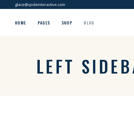
glace@qodeinteractive.com
HOME
PAGES
SHOP
BLOG
Main Home
About Us
Right Sidebar
LEFT SIDE
Ice Cream Parlor
Our History
Left Sidebar
Ice Cream Shop
Pricing Plans
No Sidebar
Sweets Store
Contact Us
Post Types
Café Home
Get in Touch
Gelato Home
Landing