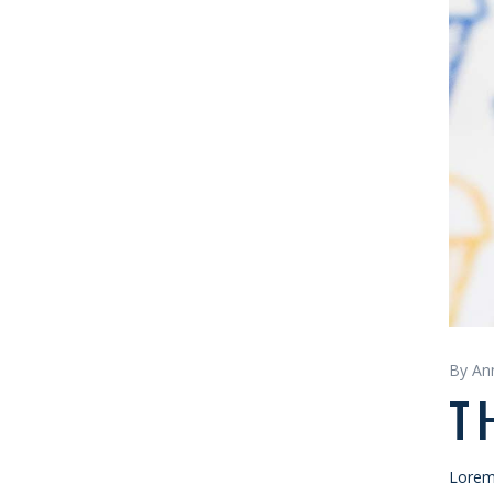
By An
T
Lorem 