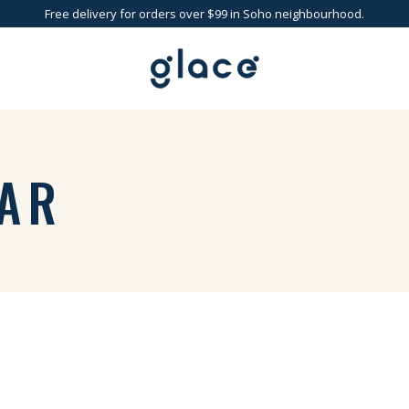
Free delivery for orders over $99 in Soho neighbourhood.
BAR