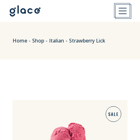
Skip
to
the
content
Home
Shop
Italian
Strawberry Lick
SALE